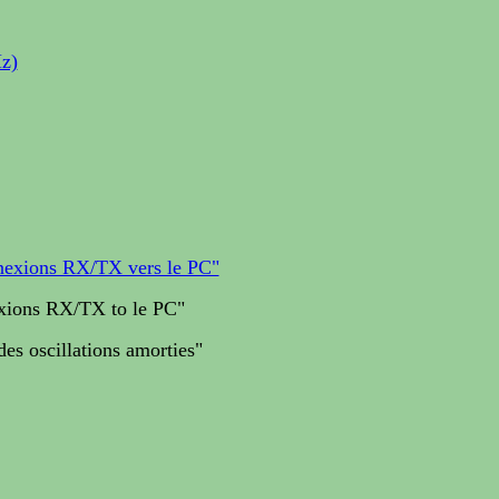
z)
nnexions RX/TX vers le PC"
xions RX/TX to le PC"
 oscillations amorties"