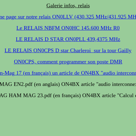
Galerie infos, relais
ne page sur notre relais ON0LLV (430.325 MHz/431.925 MH
Le RELAIS NBFM ON0HC 145.600 MHz R0
LE RELAIS D STAR ON0PLL 439,4375 MHz
LE RELAIS ON0CPS D star Charleroi sur la tour Gailly
ON0CPS, comment programmer son poste DMR
am-Mag 17 (en français) un article de ON4BX
"audio interco
MAG EN2.pdf (en anglais) ON4BX article "audio interconne
G HAM MAG 23.pdf (en français) ON4BX article "Calcul des