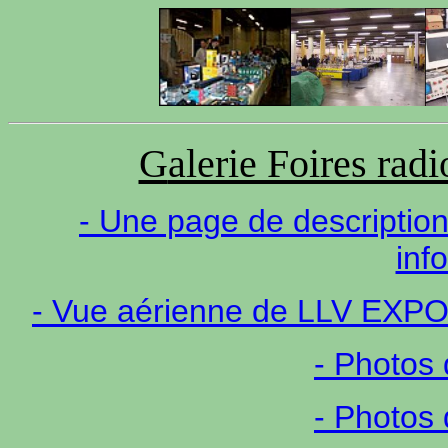
G
alerie Foires rad
- Une page de description
inf
- Vue aérienne de LLV EXPO e
- Photos 
- Photos 