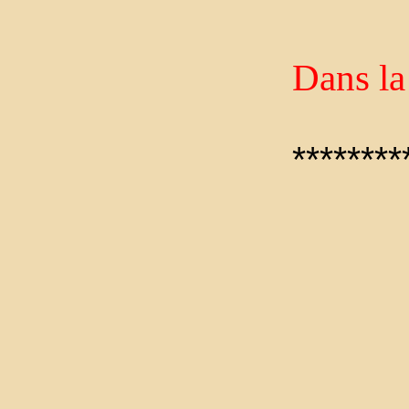
Dans la
********